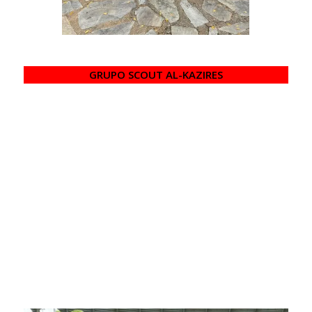
GRUPO SCOUT AL-KAZIRES
El domingo, para finalizar la acampada, se realizó
nuestra tradicional comida familiar, donde se pudo
afianzar los lazos de unión con todas familias asistentes,
conocer mejor a las nuevas y, en definitiva, pasar un
rato muy agradable con ellas. En dicha comida se
realizó un concurso de postres el cuál la familia
ganadora fue la de Carlos Godoy, ¡¡enhorabuena!!
Tras la comida se realizó la Asamblea de padres y
madres, donde se les mostró cual será el kraal de las
diferentes secciones para esta nueva ronda, además
de proyectos en marcha y el calendario de actividades.