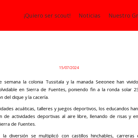
¡Quiero ser scout!
Noticias
Nuestro G
Construcción del dique y cacería.
15/07/2024
e semana la colonia Tussitala y la manada Seeonee han vivid
lvidable en Sierra de Fuentes, poniendo fin a la ronda solar 2
n del dique y la cacería.
vidades acuáticas, talleres y juegos deportivos, los educandos han
ín de actividades deportivas al aire libre, llenando de risas y e
Sierra de Fuentes.
 la diversión se multiplicó con castillos hinchables, carreras