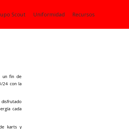
rupo Scout
Uniformidad
Recursos
o un fin de
3/24 con la
 disfrutado
nergía cada
 de karts y