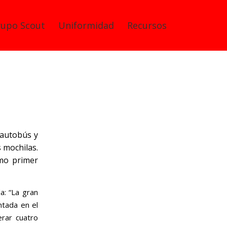
rupo Scout
Uniformidad
Recursos
avera
 autobús y
s mochilas.
omo primer
a: “La gran
entada en el
erar cuatro