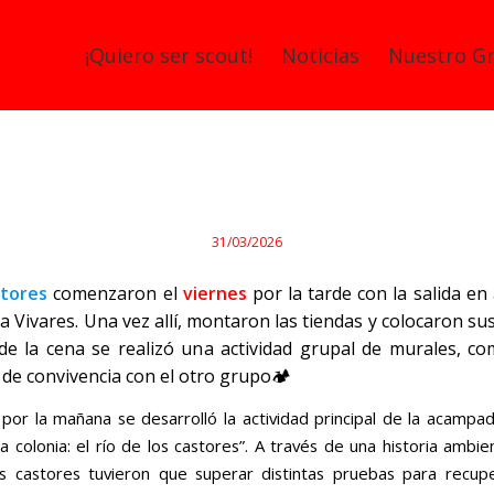
¡Quiero ser scout!
Noticias
Nuestro G
ores: resumen Acampada de Prim
31/03/2026
stores
comenzaron el
viernes
por la tarde con la salida en
 a Vivares. Una vez allí, montaron las tiendas y colocaron su
e la cena se realizó una actividad grupal de murales, c
e convivencia con el otro grupo🏕️
por la mañana se desarrolló la actividad principal de la acampad
a colonia: el río de los castores”. A través de una historia ambi
s castores tuvieron que superar distintas pruebas para recup