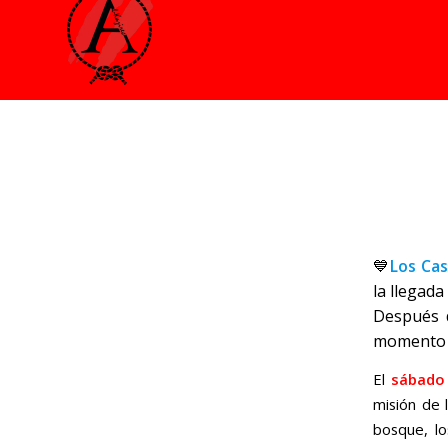
Cast
💙
Los Ca
la llegada
Después d
momento d
El
sábado
misión de l
bosque, lo