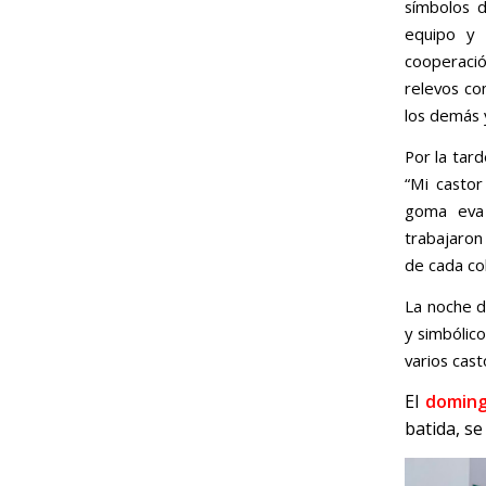
símbolos d
equipo y l
cooperació
relevos co
los demás y
Por la tard
“Mi castor
goma eva 
trabajaron
de cada col
La noche d
y simbólico
varios cast
El
domin
batida, se