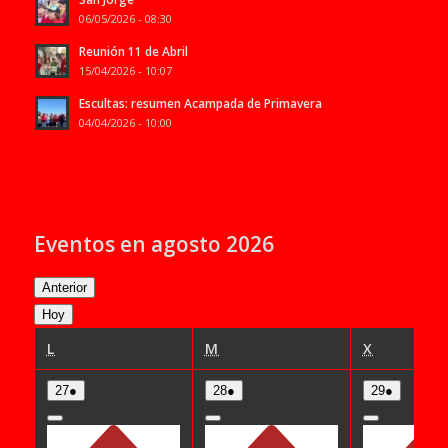
06/05/2026 - 08:30
Reunión 11 de Abril
15/04/2026 - 10:07
Escultas: resumen Acampada de Primavera
04/04/2026 - 10:00
Eventos en agosto 2026
Anterior
Hoy
LUNES
MARTES
MIÉRCOL
L
M
X
27/07/2026
(1
28/07/2026
(1
29/07/2026
(1
27
●
28
●
29
●
event)
event)
event)
Close
Close
Close