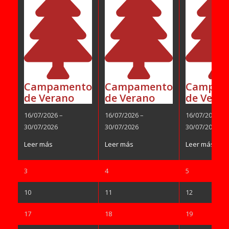
Campamento
Campamento
Campam
de Verano
de Verano
de Vera
16/07/2026
–
16/07/2026
–
16/07/2026
–
30/07/2026
30/07/2026
30/07/2026
Leer más
Leer más
Leer más
03/08/2026
04/08/2026
05/08/2026
3
4
5
10/08/2026
11/08/2026
12/08/2026
10
11
12
17/08/2026
18/08/2026
19/08/2026
17
18
19