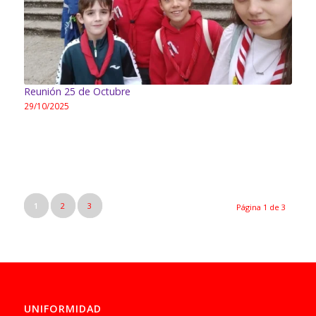
Reunión 25 de Octubre
29/10/2025
CASTORES: han aprendido dos consejos de Malak
(escuchando…
1
2
3
Página 1 de 3
UNIFORMIDAD